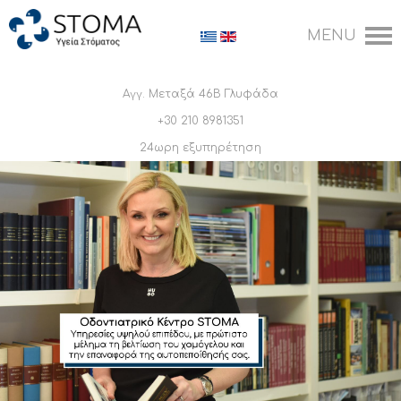
Αγγ. Μεταξά 46Β Γλυφάδα
+30 210 8981351
24ωρη εξυπηρέτηση